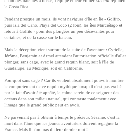
chant des baleines à bosse, l'équipe et leur voilier
Mecton
rejoinent
le Costa Rica.
Pendant presque un mois, ils vont naviguer d'île en île - Golfito,
puis Isla del Caño, Playa del Coco (2 fois), les îles Murciélago et
retour à Golfito - pour des plongées un peu décevantes pour
certaines, et de la casse sur le bateau.
Mais la déception vient surtout de la suite de l'aventure : Cyrielle,
Jérôme, Benjamin et Armel attendent l'autorisation officielle d'aller
plonger, sans cage, avec le grand requin blanc, soit à l'île de
Guadalupe, au Mexique, soit en Californie.
Pourquoi sans cage ? Car ils veulent absolument pouvoir montrer
le comportement de ce requin mythique lorsqu'il n'est pas excité
par le fait d'avoir été appâté, le calme serein de ce seigneur des
océans dans son milieu naturel, qui contraste totalement avec
l'image que le grand public peut en avoir.
Ne parvenant pas à obtenir à temps le précieux Sésame, c'est la
mort dans l'âme que les jeunes aventuriers doivent regagner la
France. Mais il n'ont pas dit leur dernier mot !