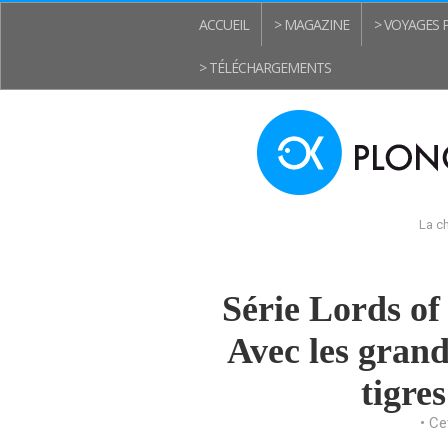
ACCUEIL
> MAGAZINE
> VOYAGES
> TÉLÉCHARGEMENTS
La ch
Série Lords of
Avec les grand
tigre
• Ce