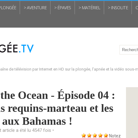
 PLONGÉE
> AVENTURE
> ÉPAVES
> MATÉRIEL
> INSOLITE
O
aîne de télévision par Internet en HD sur la plongée, l'apnée et la vidéo sous-
 the Ocean - Épisode 04 :
s requins-marteau et les
s aux Bahamas !
t article a été lu 4547 fois •
Notez