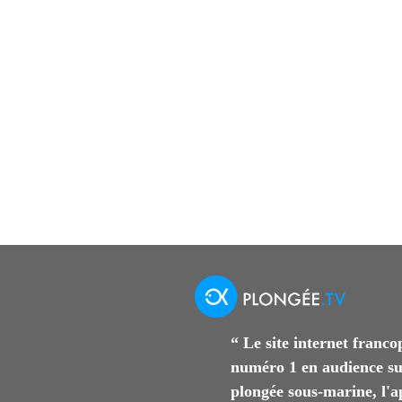
“ Le site internet franc
numéro 1 en audience su
plongée sous-marine, l'a