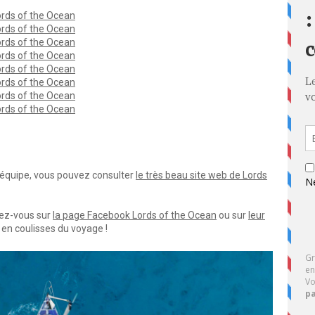
Lords of the Ocean
Lords of the Ocean
Lords of the Ocean
Lords of the Ocean
Lords of the Ocean
Lords of the Ocean
Lords of the Ocean
Lords of the Ocean
 l'équipe, vous pouvez consulter
le très beau site web de Lords
dez-vous sur
la page Facebook Lords of the Ocean
ou sur
leur
en coulisses du voyage !