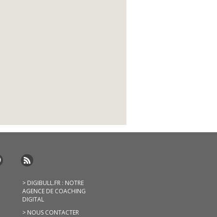
> DIGIBULL.FR : NOTRE
AGENCE DE COACHING
DIGITAL
> NOUS CONTACTER