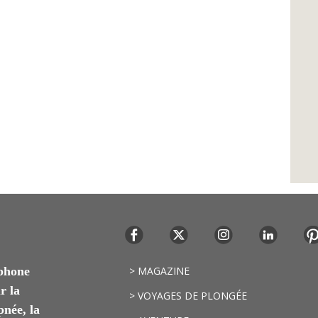
ophone
> MAGAZINE
r la
> VOYAGES DE PLONGÉE
pnée, la