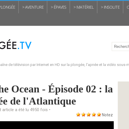
 PLONGÉE
> AVENTURE
> ÉPAVES
> MATÉRIEL
> INSOLITE
O
aîne de télévision par Internet en HD sur la plongée, l'apnée et la vidéo sous-
he Ocean - Épisode 02 : la
ée de l'Atlantique
t article a été lu 4950 fois •
Notez