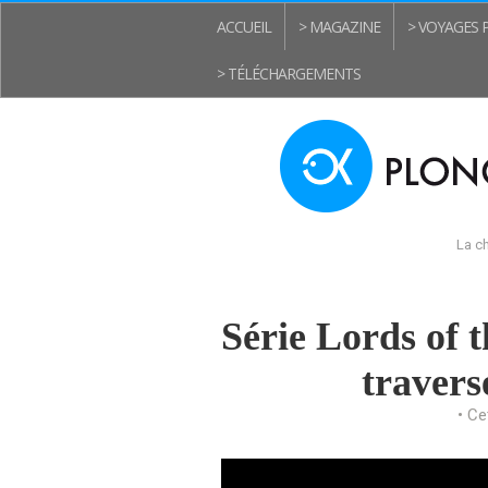
ACCUEIL
> MAGAZINE
> VOYAGES
> TÉLÉCHARGEMENTS
La ch
Série Lords of t
travers
• Ce