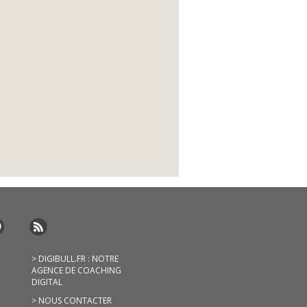
> DIGIBULL.FR : NOTRE
AGENCE DE COACHING
DIGITAL
> NOUS CONTACTER