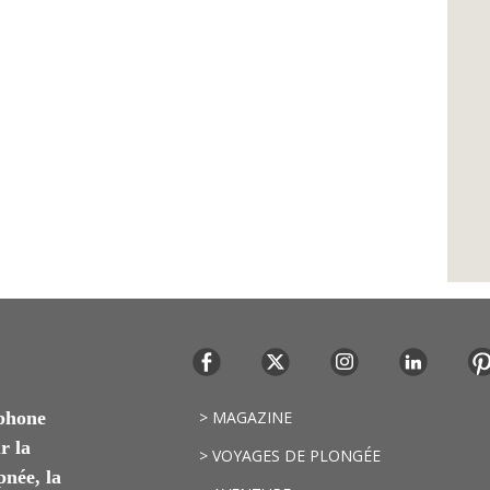
ophone
> MAGAZINE
r la
> VOYAGES DE PLONGÉE
pnée, la