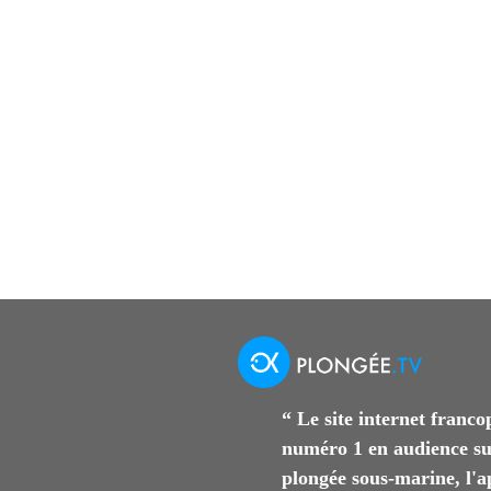
“ Le site internet franc
numéro 1 en audience su
plongée sous-marine, l'a