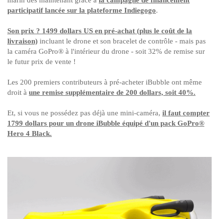
marin dès maintenant grâce à
la campagne de financement
participatif lancée sur la plateforme Indiegogo
.
Son prix ? 1499 dollars US en pré-achat (plus le coût de la
livraison)
incluant le drone et son bracelet de contrôle - mais pas
la caméra
GoPro®
à l'intérieur du drone - soit 32% de remise sur
le futur prix de vente !
L
es 200 premiers contributeurs à pré-acheter iBubble
ont même
droit à
une remise supplémentaire de 200 dollars, soit 40%.
Et, si vous ne possédez pas déjà une mini-caméra,
il faut compter
1799
dollars pour un drone iBubble équipé d'un pack
GoPro®
Hero 4 Black.