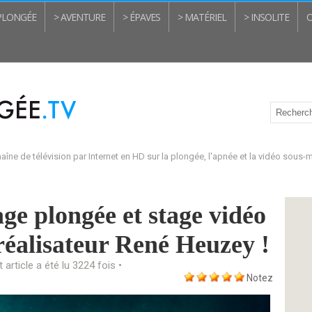
 PLONGÉE
> AVENTURE
> ÉPAVES
> MATÉRIEL
> INSOLITE
O
aîne de télévision par Internet en HD sur la plongée, l'apnée et la vidéo sous-
ge plongée et stage vidéo
 réalisateur René Heuzey !
t article a été lu 3224 fois •
Notez