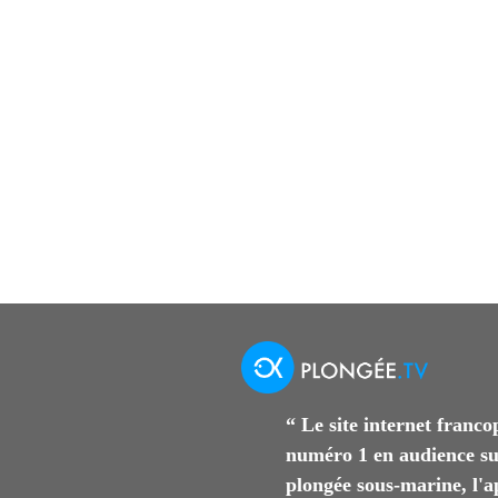
“ Le site internet franc
numéro 1 en audience su
plongée sous-marine, l'a