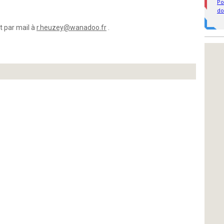
 par mail à
r.heuzey@wanadoo.fr
.