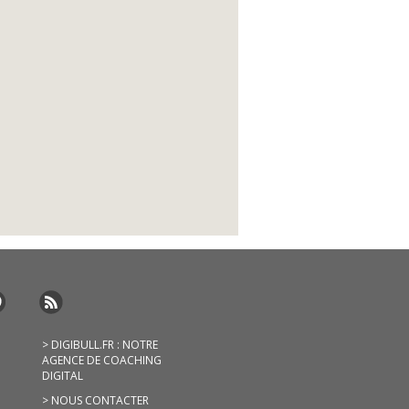
> DIGIBULL.FR : NOTRE
AGENCE DE COACHING
DIGITAL
> NOUS CONTACTER