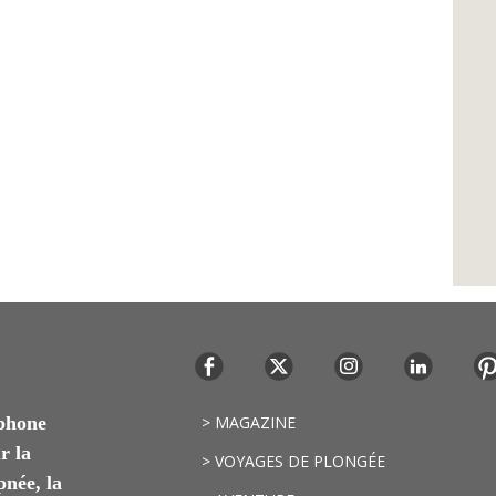
ophone
> MAGAZINE
r la
> VOYAGES DE PLONGÉE
pnée, la