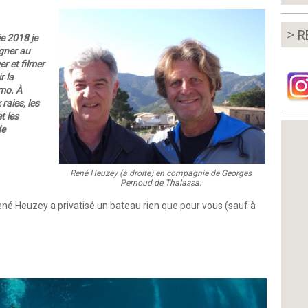
> R
e 2018 je
gner au
r et filmer
r la
mo. À
raies, les
t les
de
René Heuzey (à droite) en compagnie de Georges
Pernoud de Thalassa.
René Heuzey a privatisé un bateau rien que pour vous (sauf à