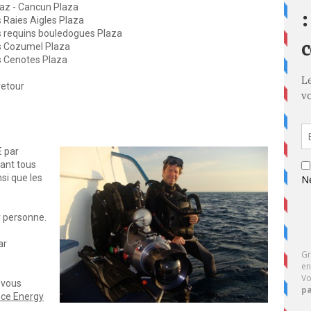
az - Cancun Plaza
 Raies Aigles Plaza
 requins bouledogues Plaza
s Cozumel Plaza
 Cenotes Plaza
retour
€ par
ant tous
nsi que les
ar personne.
ar
 vous
nce Energy