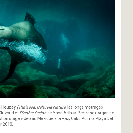
né Heuzey
(Thalassa
,
Ushuaïa Nature
, les longs métrages
Cluzaud et
Planète Océan
de Yann Arthus-Bertrand), organise
tion stage vidéo au Mexique à la Paz, Cabo Pulmo, Playa Del
r 2018.